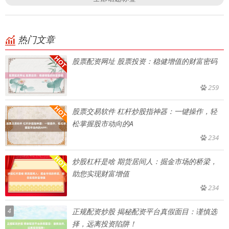
热门文章
股票配资网址 股票投资：稳健增值的财富密码
259
股票交易软件 杠杆炒股指神器：一键操作，轻
松掌握股市动向的A
234
炒股杠杆是啥 期货居间人：掘金市场的桥梁，
助您实现财富增值
234
4
正规配资炒股 揭秘配资平台真假面目：谨慎选
择，远离投资陷阱！