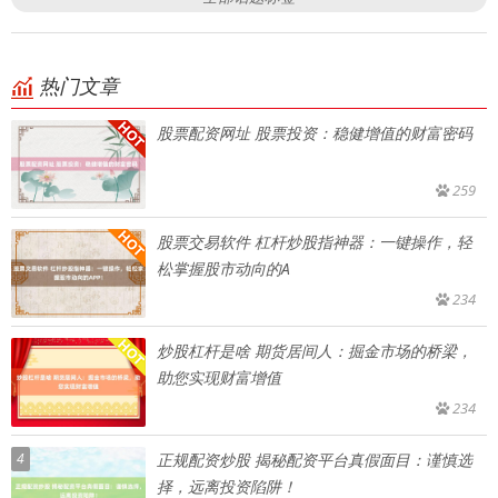
热门文章
股票配资网址 股票投资：稳健增值的财富密码
259
股票交易软件 杠杆炒股指神器：一键操作，轻
松掌握股市动向的A
234
炒股杠杆是啥 期货居间人：掘金市场的桥梁，
助您实现财富增值
234
4
正规配资炒股 揭秘配资平台真假面目：谨慎选
择，远离投资陷阱！