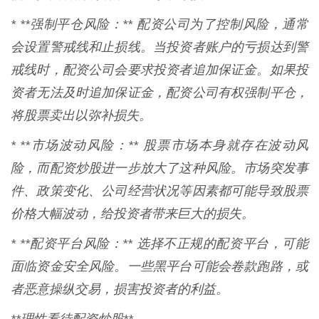
* **强制平仓风险：** 配资公司为了控制风险，通常
会设置警戒线和止损线。当投资者账户的亏损达到警
戒线时，配资公司会要求投资者追加保证金。如果投
资者无法及时追加保证金，配资公司有权强制平仓，
将股票卖出以弥补损失。
* **市场波动风险：** 股票市场本身就存在波动风
险，而配资炒股进一步放大了这种风险。市场突发事
件、政策变化、公司经营状况等因素都可能导致股票
价格大幅波动，给投资者带来巨大的损失。
* **配资平台风险：** 选择不正规的配资平台，可能
面临资金安全风险。一些黑平台可能会卷款跑路，或
者恶意操纵交易，损害投资者的利益。