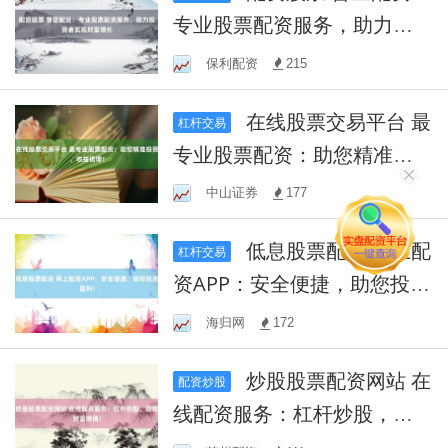
专业股票配资服务，助力投
资者实现财富增长
保利配资
215
在线股票交易平台 最
杠杆交易
专业股票配资：助您精准投
资，收益倍增！
中山证券
177
低息股票配资 网上配
杠杆交易
资APP：安全便捷，助您投资
盈利！
海归网
172
炒股股票配资网站 在
配资炒股
线配资服务：杠杆炒股，助
您财富增值！