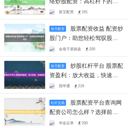
络炒股配资：高杠杆下的投
资机遇与风险。
新宝配资
181
股票配资收益 配资炒
按月配资
股门户：助您轻松驾驭股市
风云
金巷子易操盘
200
炒股杠杆平台 股票配
按月配资
资盈利：放大收益，快速盈
利！
国华通
219
股票配资平台查询网
杠杆交易
配资公司怎么样？选择前必
看！
华金证券
200