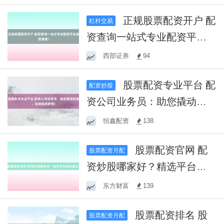
正规股票配资开户 配
杠杆交易
资查询一站式专业配资平台
信息速查！
西部证券
94
股票配资专业平台 配
配资炒股
资公司业务员：助您撬动财
富，实现投资梦想！
恒鑫配资
138
股票配资官网 配
股票配资月配
资炒股哪家好？精选平台助
你盈利！
东方财富
139
股票配资排名 股
股票配资月配