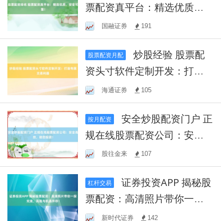
票配资真平台：精选优质，
安全可靠！
国融证券
191
炒股经验 股票配
股票配资月配
资头寸软件定制开发：打造
专属交易利器
海通证券
105
安全炒股配资门户 正
按月配资
规在线股票配资公司：安全
高效，助您投资！
股往金来
107
证券投资APP 揭秘股
杠杆交易
票配资：高清照片带你一探
究竟，风险与机遇并存！
新时代证券
142