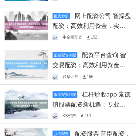
网上配资公司 智操盘
配资炒股
配资：高效利用资金，实现
投资增值的新选择！
牛金宝配资
152
配资平台查询 智
股票配资月配
交易配资：高效利用资金，
开启您的股市投资新篇章！
联华证券
166
杠杆炒股app 景德
股票配资月配
镇股票配资新机遇：专业策
略，助力投资者把握市场脉
KB资产
219
动
配资股票 普臣配资：
按月配资