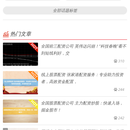
全部话题标签
热门文章
全国前三配资公司 英伟达闪崩！“科技春晚”看不
到短线利好，交
310
线上股票配资 张家港配资服务：专业助力投资
者，高效资金配置，
244
全国股票配资公司 主力配资炒股：快速入场，
掘金股市！
242