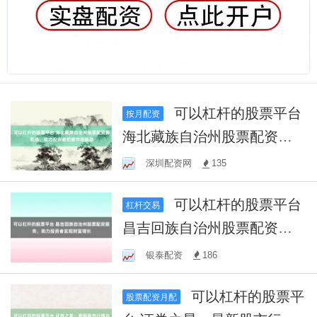
可以杠杆的股票平台
按月配资
海北藏族自治州股票配资新
机遇，助力投资者把握市场
深圳配资网
135
脉动
可以杠杆的股票平台
杠杆交易
昌吉回族自治州股票配资服
务，助力投资者实现财富增
银泰配资
186
长
可以杠杆的股票平
股票配资月配