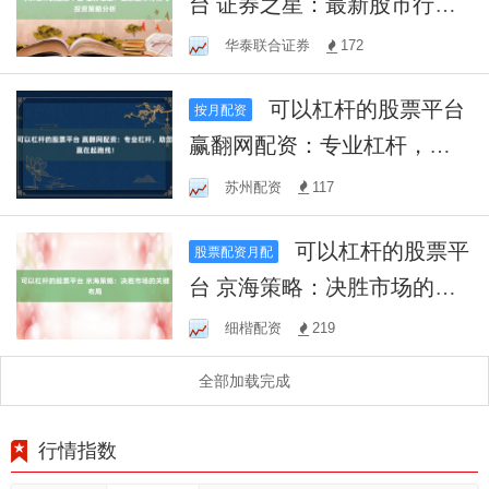
台 证券之星：最新股市行情
与投资策略分析
华泰联合证券
172
可以杠杆的股票平台
按月配资
赢翻网配资：专业杠杆，助
您赢在起跑线！
苏州配资
117
可以杠杆的股票平
股票配资月配
台 京海策略：决胜市场的关
键布局
细楷配资
219
全部加载完成
行情指数