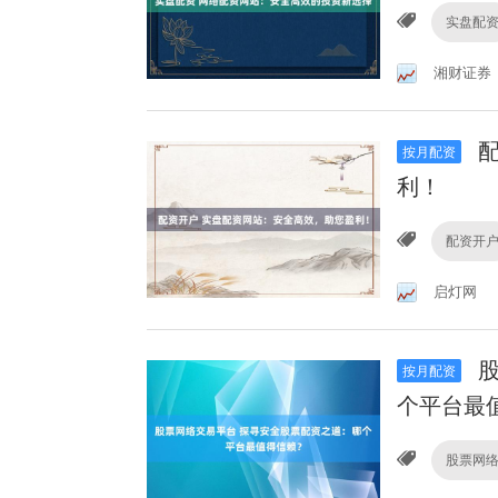
实盘配
湘财证券
配
按月配资
利！
配资开
启灯网
股
按月配资
个平台最
股票网