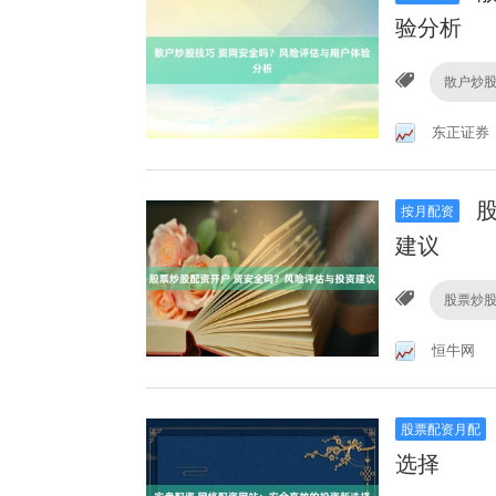
验分析
散户炒
东正证券
股
按月配资
建议
股票炒
恒牛网
股票配资月配
选择