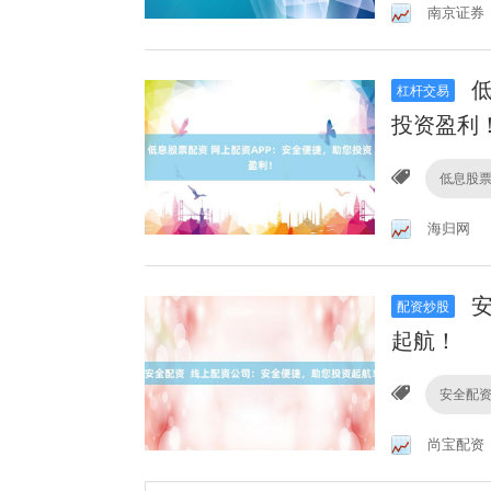
南京证券
低
杠杆交易
投资盈利
低息股
海归网
安
配资炒股
起航！
安全配
尚宝配资