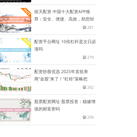
按天配资 中国十大配资APP推
荐：安全、便捷、高效，助您轻
281
配资平台网址 10倍杠杆是次日必
涨吗
279
配资炒股优选 2025年首批券
商“金股”来了！“杠铃”策略把
262
股票配资网址 股票投资：稳健增
值的财富密码
259