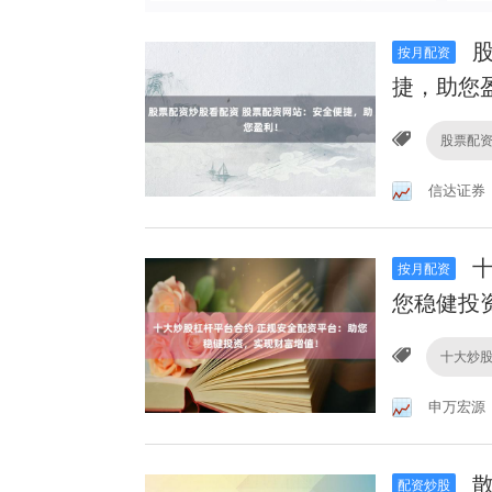
股
按月配资
捷，助您
股票配
信达证券
十
按月配资
您稳健投
十大炒
申万宏源
散
配资炒股