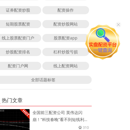
证券配资炒股
配资操作
短期股票配资
配资炒股网站
线上股票配资门户
股票配资app
炒股配资排名
杠杆炒股亏损
配资门户网
线上配资网站
全部话题标签
热门文章
全国前三配资公司 英伟达闪
崩！“科技春晚”看不到短线利
好，交
310