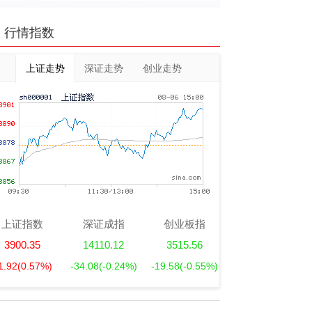
行情指数
上证走势
深证走势
创业走势
上证指数
深证成指
创业板指
3900.35
14110.12
3515.56
1.92
(0.57%)
-34.08
(-0.24%)
-19.58
(-0.55%)