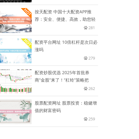
按天配资 中国十大配资APP推
荐：安全、便捷、高效，助您轻
281
配资平台网址 10倍杠杆是次日必
涨吗
279
配资炒股优选 2025年首批券
商“金股”来了！“杠铃”策略把
262
股票配资网址 股票投资：稳健增
值的财富密码
259