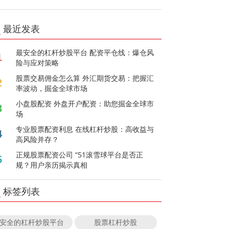
最近发表
最安全的杠杆炒股平台 配资平仓线：爆仓风
1
险与应对策略
股票交易佣金怎么算 外汇期货交易：把握汇
2
率波动，掘金全球市场
小盘股配资 外盘开户配资：助您掘金全球市
3
场
专业股票配资利息 在线杠杆炒股：高收益与
4
高风险并存？
正规股票配资公司 “51滚雪球平台是否正
5
规？用户亲历揭示真相
标签列表
安全的杠杆炒股平台
股票杠杆炒股