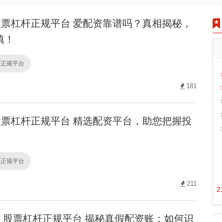
票杠杆正规平台 爱配资靠谱吗？真相揭秘，
慎！
杆正规平台
181
票杠杆正规平台 精选配资平台，助您把握投
杆正规平台
211
2
股票杠杆正规平台 揭秘真假配资账：如何识