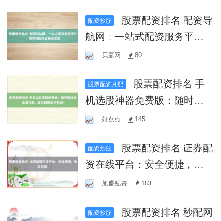
股票配资排名 配资导
配资炒股
航网：一站式配资服务平
台，助您轻松开启投资之路
贝赢网
80
股票配资排名 手
股票配资月配
机选股神器免费版：随时随
地挑选潜力股，轻松把握股
好点点
145
市机遇！
股票配资排名 证券配
配资炒股
资在线平台：安全便捷，助
您投资！
旭盛配资
153
股票配资排名 秒配网
配资炒股