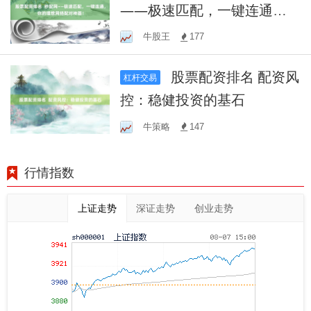
——极速匹配，一键连通，
你的理想网络配对神器！
牛股王
177
股票配资排名 配资风
杠杆交易
控：稳健投资的基石
牛策略
147
行情指数
上证走势
深证走势
创业走势