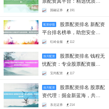
票配资真平台：精选优质，
安全可靠！
国融证券
191
股票配资排名 新配资
配资炒股
平台排名榜单，助您安全投
资！
红岭金服
112
股票配资排名 钱程无
按月配资
忧配资：专业股票配资服
务，助您投资路上无忧前
宝尚配资
117
行！
股票配资排名 股票配
按月配资
资代理：掘金新蓝海，共赢
财富未来！
东北证券
214