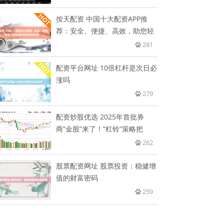
按天配资 中国十大配资APP推
荐：安全、便捷、高效，助您轻
281
配资平台网址 10倍杠杆是次日必
涨吗
279
配资炒股优选 2025年首批券
商“金股”来了！“杠铃”策略把
262
股票配资网址 股票投资：稳健增
值的财富密码
259