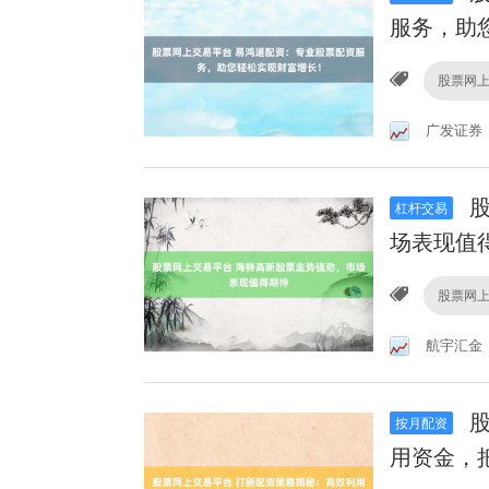
服务，助
股票网
广发证券
股
杠杆交易
场表现值
股票网
航宇汇金
股
按月配资
用资金，