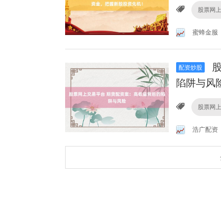
股票网
蜜蜂金服
股
配资炒股
陷阱与风
股票网
浩广配资