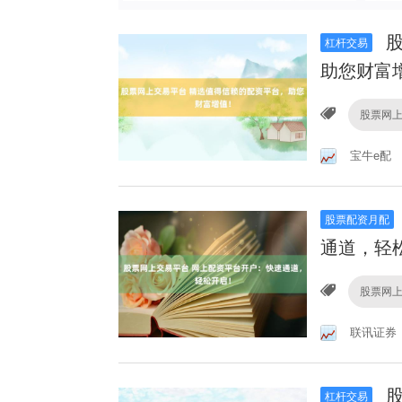
股
杠杆交易
助您财富
股票网
宝牛e配
股票配资月配
通道，轻
股票网
联讯证券
股
杠杆交易