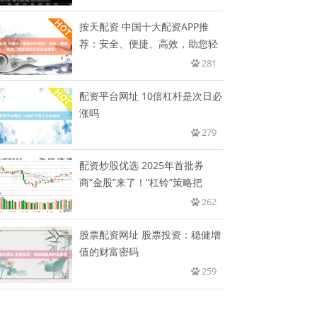
按天配资 中国十大配资APP推
荐：安全、便捷、高效，助您轻
281
配资平台网址 10倍杠杆是次日必
涨吗
279
配资炒股优选 2025年首批券
商“金股”来了！“杠铃”策略把
262
股票配资网址 股票投资：稳健增
值的财富密码
259