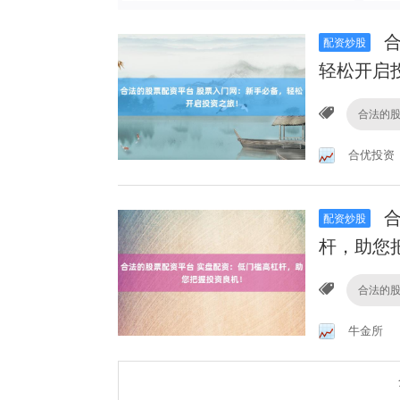
合
配资炒股
轻松开启
合法的
合优投资
合
配资炒股
杆，助您
合法的
牛金所